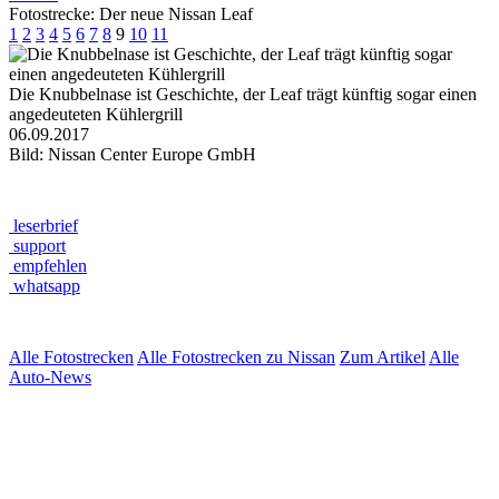
Fotostrecke: Der neue Nissan Leaf
1
2
3
4
5
6
7
8
9
10
11
Die Knubbelnase ist Geschichte, der Leaf trägt künftig sogar einen
angedeuteten Kühlergrill
06.09.2017
Bild: Nissan Center Europe GmbH
leserbrief
support
empfehlen
whatsapp
Alle Fotostrecken
Alle Fotostrecken zu Nissan
Zum Artikel
Alle
Auto-News