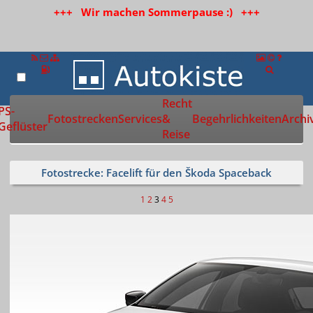
+++ Wir machen Sommerpause :) +++
Recht
Zur Startseite
PS-
Fotostrecken
Services
&
Begehrlichkeiten
Archi
Geflüster
Reise
Fotostrecke: Facelift für den Škoda Spaceback
1
2
3
4
5