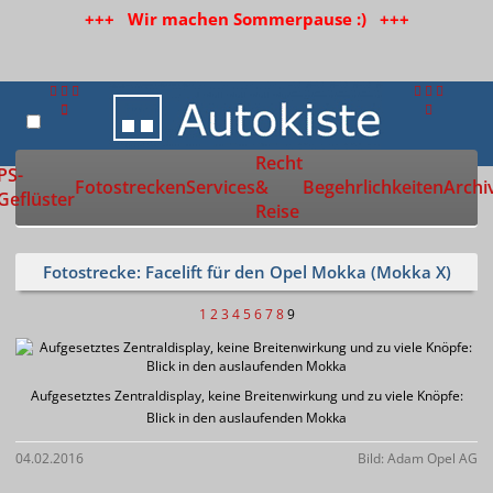
+++ Wir machen Sommerpause :) +++
Recht
Zur Startseite
PS-
Fotostrecken
Services
&
Begehrlichkeiten
Archi
Geflüster
Reise
Fotostrecke: Facelift für den Opel Mokka (Mokka X)
1
2
3
4
5
6
7
8
9
Aufgesetztes Zentraldisplay, keine Breitenwirkung und zu viele Knöpfe:
Blick in den auslaufenden Mokka
04.02.2016
Bild: Adam Opel AG