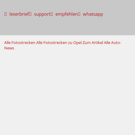
leserbrief
support
empfehlen
whatsapp
Alle Fotostrecken
Alle Fotostrecken zu Opel
Zum Artikel
Alle Auto-
News