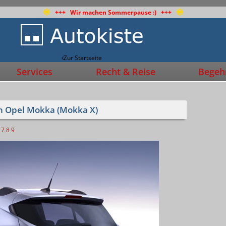
+++ Wir machen Sommerpause :) +++
Zur Startseite
Services
Recht & Reise
Begehr
den Opel Mokka (Mokka X)
7
8
9