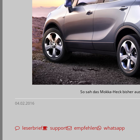
So sah das Mokka-Heck bisher aus
04.02.2016
leserbrief
support
empfehlen
whatsapp