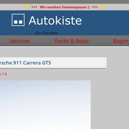
+++ Wir machen Sommerpause :) +++
Zur Startseite
Services
Recht & Reise
Begehr
rsche 911 Carrera GTS
6
7
8