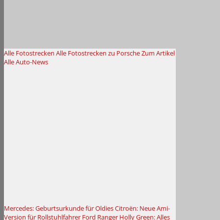
Alle Fotostrecken
Alle Fotostrecken zu Porsche
Zum Artikel
Alle Auto-News
Mercedes: Geburtsurkunde für Oldies
Citroën: Neue Ami-
Version für Rollstuhlfahrer
Ford Ranger Holly Green: Alles