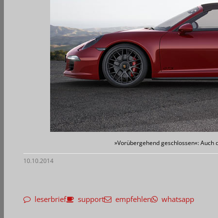
»Vorübergehend geschlossen«: Auch da
10.10.2014
leserbrief
support
empfehlen
whatsapp