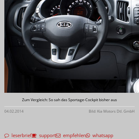
Zum Vergleich: So sah das Sportage-Cockpit bisher aus
04.02.2014
Bild: Kia Motors Dtl. GmbH
leserbrief
support
empfehlen
whatsapp