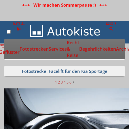
+++ Wir machen Sommerpause :) +++
Recht
Zur Startseite
PS-
Fotostrecken
Services
&
Begehrlichkeiten
Archi
Geflüster
Reise
Fotostrecke: Facelift für den Kia Sportage
1
2
3
4
5
6
7