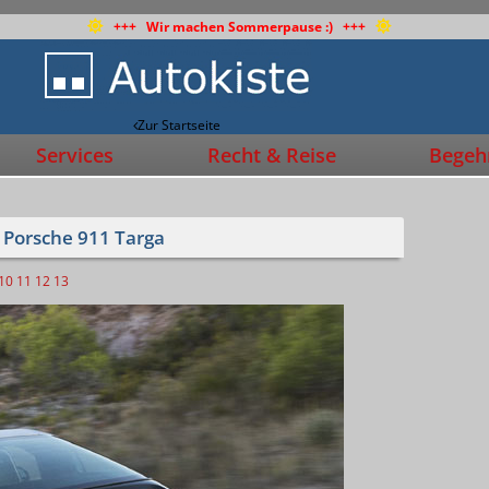
+++ Wir machen Sommerpause :) +++
Zur Startseite
Services
Recht & Reise
Begehr
 Porsche 911 Targa
10
11
12
13