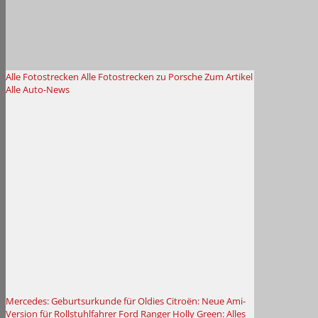
Alle Fotostrecken
Alle Fotostrecken zu Porsche
Zum Artikel
Alle Auto-News
Mercedes: Geburtsurkunde für Oldies
Citroën: Neue Ami-
Version für Rollstuhlfahrer
Ford Ranger Holly Green: Alles