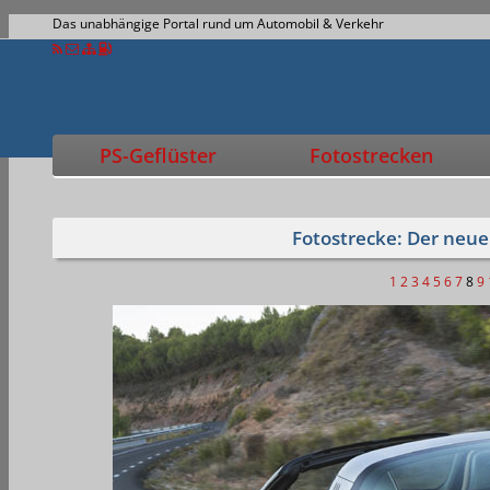
Das unabhängige Portal rund um Automobil & Verkehr
PS-Geflüster
Fotostrecken
Fotostrecke: Der neue
1
2
3
4
5
6
7
8
9