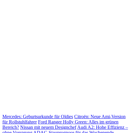
Mercedes: Geburtsurkunde für Oldies
Citroën: Neue Ami-Version
für Rollstuhlfahrer
Ford Ranger Holly Green: Alles im grünen
Bereich?
Nissan mit neuem Designchef
Audi A2: Hohe Effizienz –
ohne Vorsprung
ADAC-Stauprognose für das Wochenende