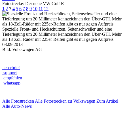
Fotostrecke: Der neue VW Golf R
1
2
3
4
5
6
7
8
9
10
11
12
Spezielle Front- und Heckschürzen, Seitenschweller und eine
Tieferlegung um 20 Millimeter kennzeichnen den Über-GTI. Mehr
als 18-Zoll-Räder mit 225er-Reifen gibt es nur gegen Aufpreis
03.09.2013
Bild: Volkswagen AG
leserbrief
support
empfehlen
whatsapp
Alle Fotostrecken
Alle Fotostrecken zu Volkswagen
Zum Artikel
Alle Auto-News