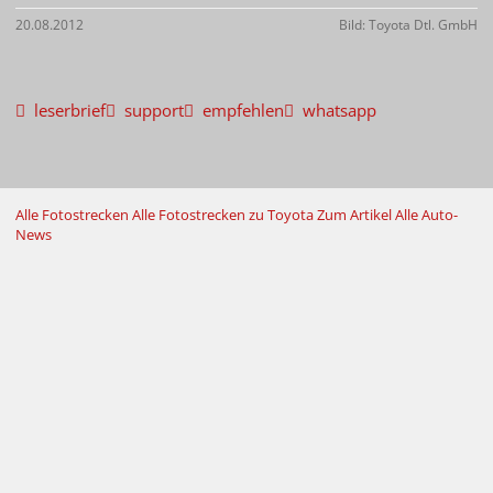
20.08.2012
Bild: Toyota Dtl. GmbH
leserbrief
support
empfehlen
whatsapp
Alle Fotostrecken
Alle Fotostrecken zu Toyota
Zum Artikel
Alle Auto-
News