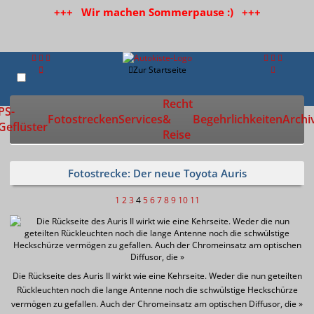
+++ Wir machen Sommerpause :) +++
Zur Startseite
Recht
PS-
Fotostrecken
Services
&
Begehrlichkeiten
Archi
Geflüster
Reise
Fotostrecke: Der neue Toyota Auris
1
2
3
4
5
6
7
8
9
10
11
Die Rückseite des Auris II wirkt wie eine Kehrseite. Weder die nun geteilten
Rückleuchten noch die lange Antenne noch die schwülstige Heckschürze
vermögen zu gefallen. Auch der Chromeinsatz am optischen Diffusor, die »