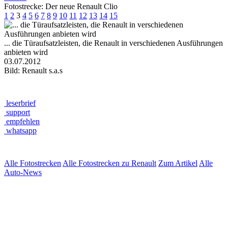
Fotostrecke: Der neue Renault Clio
1
2
3
4
5
6
7
8
9
10
11
12
13
14
15
... die Türaufsatzleisten, die Renault in verschiedenen Ausführungen
anbieten wird
03.07.2012
Bild: Renault s.a.s
leserbrief
support
empfehlen
whatsapp
Alle Fotostrecken
Alle Fotostrecken zu Renault
Zum Artikel
Alle
Auto-News