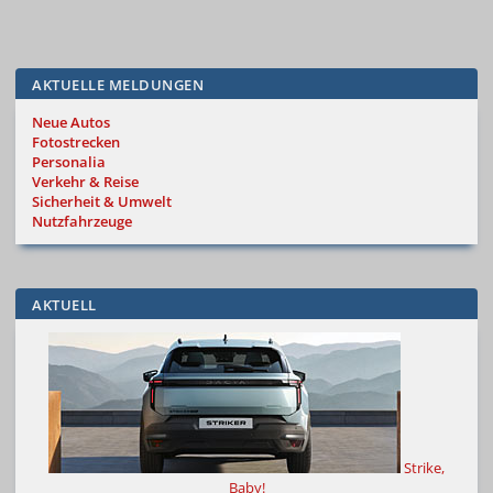
AKTUELLE MELDUNGEN
Neue Autos
Fotostrecken
Personalia
Verkehr & Reise
Sicherheit & Umwelt
Nutzfahrzeuge
AKTUELL
Strike,
Baby!