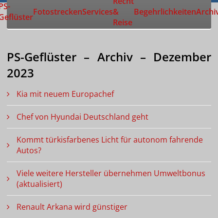
Recht
Zur Startseite
PS-
Fotostrecken
Services
&
Begehrlichkeiten
Archi
Geflüster
Reise
PS-Geflüster – Archiv – Dezember
2023
Kia mit neuem Europachef
Chef von Hyundai Deutschland geht
Kommt türkisfarbenes Licht für autonom fahrende
Autos?
Viele weitere Hersteller übernehmen Umweltbonus
(aktualisiert)
Renault Arkana wird günstiger