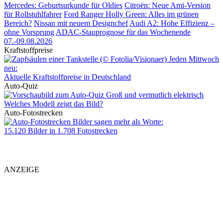
Mercedes: Geburtsurkunde für Oldies
Citroën: Neue Ami-Version
für Rollstuhlfahrer
Ford Ranger Holly Green: Alles im grünen
Bereich?
Nissan mit neuem Designchef
Audi A2: Hohe Effizienz –
ohne Vorsprung
ADAC-Stauprognose für das Wochenende
07.-09.08.2026
Kraftstoffpreise
Jeden Mittwoch
neu:
Aktuelle Kraftstoffpreise in Deutschland
Auto-Quiz
Groß und vermutlich elektrisch
Welches Modell zeigt das Bild?
Auto-Fotostrecken
Bilder sagen mehr als Worte
:
15.120 Bilder in 1.708 Fotostrecken
ANZEIGE