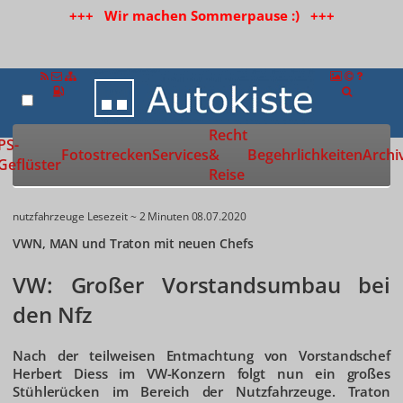
+++ Wir machen Sommerpause :) +++
Recht
Zur Startseite
PS-
Fotostrecken
Services
&
Begehrlichkeiten
Archi
Geflüster
Reise
nutzfahrzeuge
Lesezeit ~ 2 Minuten
08.07.2020
VWN, MAN und Traton mit neuen Chefs
VW: Großer Vorstandsumbau bei
den Nfz
Nach der teilweisen Entmachtung von Vorstandschef
Herbert Diess im VW-Konzern folgt nun ein großes
Stühlerücken im Bereich der Nutzfahrzeuge. Traton