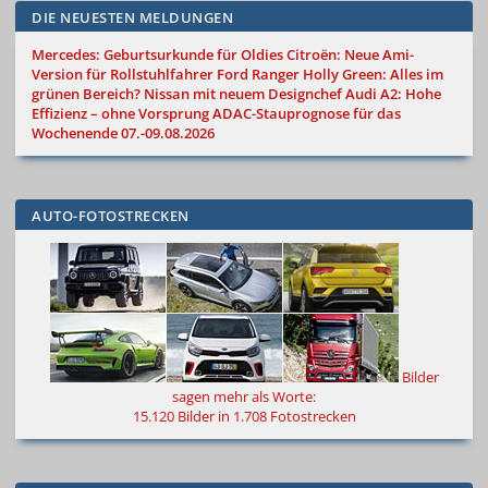
DIE NEUESTEN MELDUNGEN
Mercedes: Geburtsurkunde für Oldies
Citroën: Neue Ami-
Version für Rollstuhlfahrer
Ford Ranger Holly Green: Alles im
grünen Bereich?
Nissan mit neuem Designchef
Audi A2: Hohe
Effizienz – ohne Vorsprung
ADAC-Stauprognose für das
Wochenende 07.-09.08.2026
AUTO-FOTOSTRECKEN
Bilder
sagen mehr als Worte
:
15.120 Bilder in 1.708 Fotostrecken