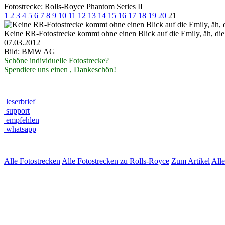
Fotostrecke: Rolls-Royce Phantom Series II
1
2
3
4
5
6
7
8
9
10
11
12
13
14
15
16
17
18
19
20
21
Keine RR-Fotostrecke kommt ohne einen Blick auf die Emily, äh, die 
07.03.2012
Bild: BMW AG
Schöne individuelle Fotostrecke?
Spendiere uns einen
, Dankeschön!
leserbrief
support
empfehlen
whatsapp
Alle Fotostrecken
Alle Fotostrecken zu Rolls-Royce
Zum Artikel
All