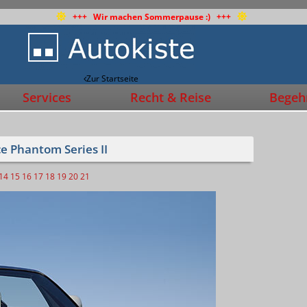
+++ Wir machen Sommerpause :) +++
Zur Startseite
Services
Recht & Reise
Begehr
ce Phantom Series II
14
15
16
17
18
19
20
21