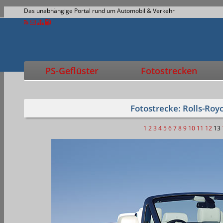
Das unabhängige Portal rund um Automobil & Verkehr
PS-Geflüster
Fotostrecken
Fotostrecke: Rolls-Roy
1
2
3
4
5
6
7
8
9
10
11
12
13