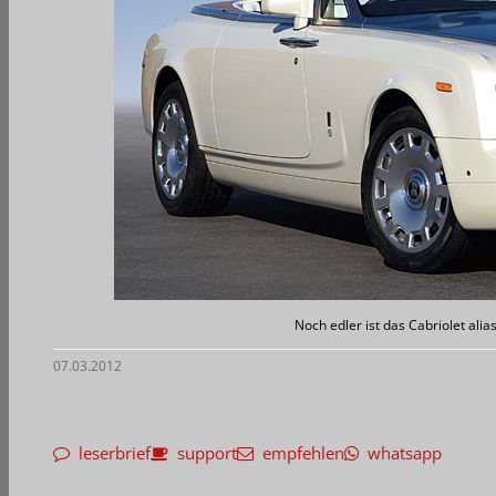
Noch edler ist das Cabriolet al
07.03.2012
leserbrief
support
empfehlen
whatsapp