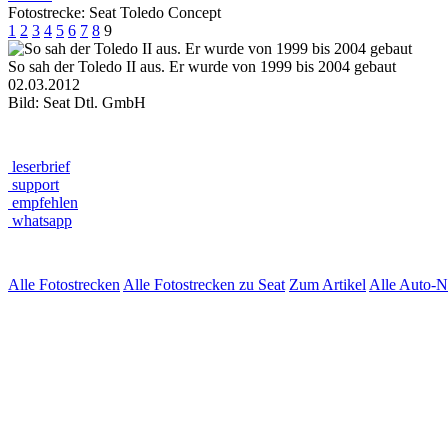
Fotostrecke: Seat Toledo Concept
1
2
3
4
5
6
7
8
9
So sah der Toledo II aus. Er wurde von 1999 bis 2004 gebaut
02.03.2012
Bild: Seat Dtl. GmbH
leserbrief
support
empfehlen
whatsapp
Alle Fotostrecken
Alle Fotostrecken zu Seat
Zum Artikel
Alle Auto-