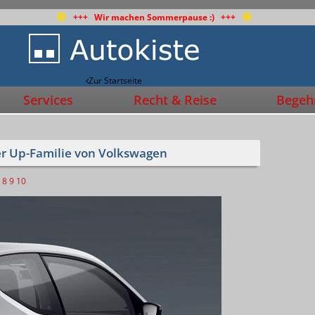
+++ Wir machen Sommerpause :) +++
Zur Startseite
Services
Recht & Reise
Begehr
er Up-Familie von Volkswagen
8
9
10