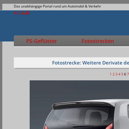
Das unabhängige Portal rund um Automobil & Verkehr
PS-Geflüster
Fotostrecken
Fotostrecke: Weitere Derivate d
1
2
3
4
5
6
7