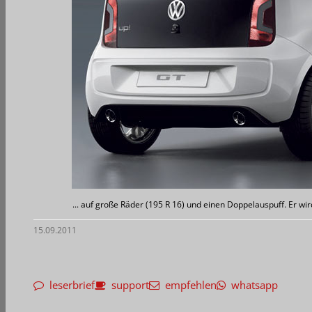
... auf große Räder (195 R 16) und einen Doppelauspuff. Er wi
15.09.2011
leserbrief
support
empfehlen
whatsapp