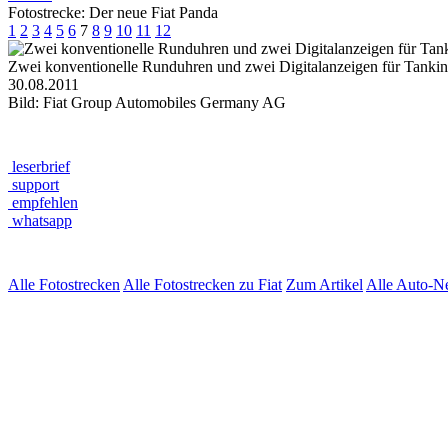
Fotostrecke: Der neue Fiat Panda
1
2
3
4
5
6
7
8
9
10
11
12
Zwei konventionelle Runduhren und zwei Digitalanzeigen für Tankinha
30.08.2011
Bild: Fiat Group Automobiles Germany AG
leserbrief
support
empfehlen
whatsapp
Alle Fotostrecken
Alle Fotostrecken zu Fiat
Zum Artikel
Alle Auto-N