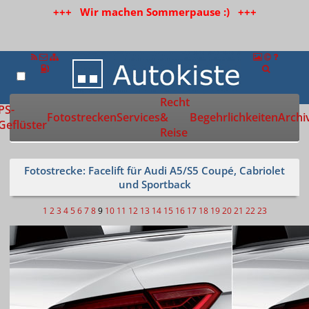
+++ Wir machen Sommerpause :) +++
Recht
Zur Startseite
PS-
Fotostrecken
Services
&
Begehrlichkeiten
Archi
Geflüster
Reise
Fotostrecke: Facelift für Audi A5/S5 Coupé, Cabriolet
und Sportback
1
2
3
4
5
6
7
8
9
10
11
12
13
14
15
16
17
18
19
20
21
22
23