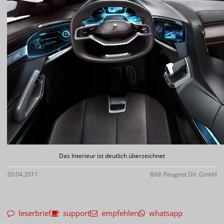
Das Interieur ist deutlich überzeichnet
20.04.2011
Bild: Peugeot Dtl. GmbH
leserbrief
support
empfehlen
whatsapp