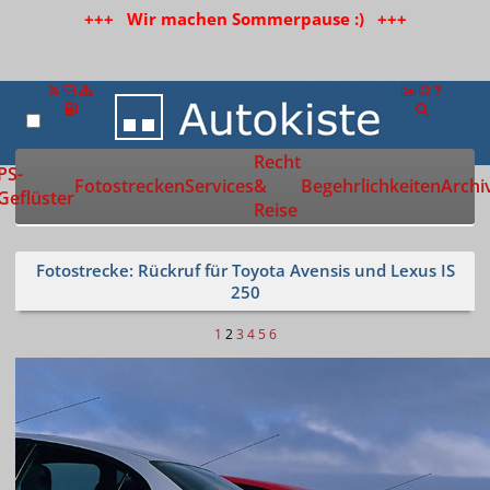
+++ Wir machen Sommerpause :) +++
Recht
Zur Startseite
PS-
Fotostrecken
Services
&
Begehrlichkeiten
Archi
Geflüster
Reise
Fotostrecke: Rückruf für Toyota Avensis und Lexus IS
250
1
2
3
4
5
6