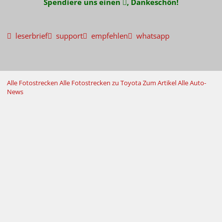
Spendiere uns einen
, Dankeschön!
leserbrief
support
empfehlen
whatsapp
Alle Fotostrecken
Alle Fotostrecken zu Toyota
Zum Artikel
Alle Auto-
News