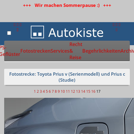
+++ Wir machen Sommerpause :) +++
Recht
Zur Startseite
PS-
Fotostrecken
Services
&
Begehrlichkeiten
Archi
Geflüster
Reise
Fotostrecke: Toyota Prius v (Serienmodell) und Prius c
(Studie)
1
2
3
4
5
6
7
8
9
10
11
12
13
14
15
16
17