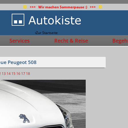
+++ Wir machen Sommerpause :) +++
Zur Startseite
Services
Recht & Reise
Begehr
eue Peugeot 508
2
13
14
15
16
17
18