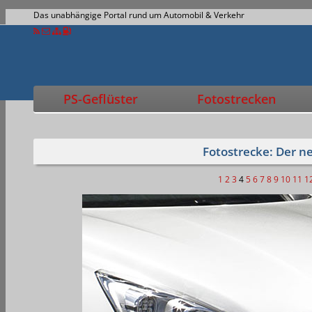
Das unabhängige Portal rund um Automobil & Verkehr
PS-Geflüster
Fotostrecken
Fotostrecke: Der n
1
2
3
4
5
6
7
8
9
10
11
1