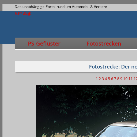
Das unabhängige Portal rund um Automobil & Verkehr
PS-Geflüster
Fotostrecken
Fotostrecke: Der n
1
2
3
4
5
6
7
8
9
10
11
1