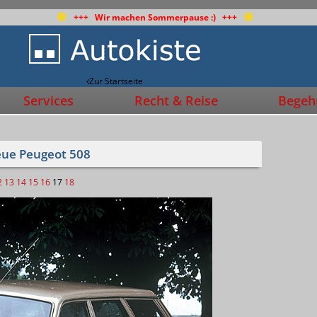
+++ Wir machen Sommerpause :) +++
Zur Startseite
Services
Recht & Reise
Begehr
eue Peugeot 508
2
13
14
15
16
17
18