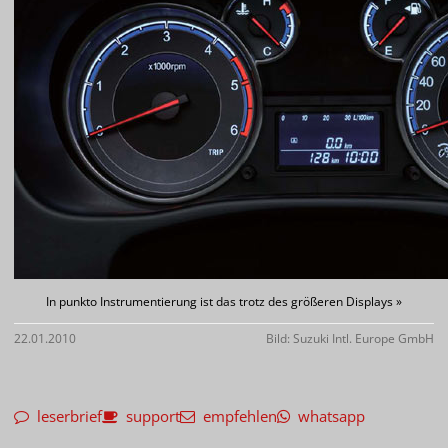
In punkto Instrumentierung ist das trotz des größeren Displays »
22.01.2010
Bild: Suzuki Intl. Europe GmbH
leserbrief
support
empfehlen
whatsapp