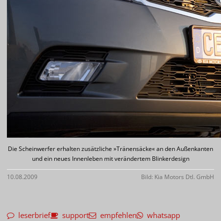
Die Scheinwerfer erhalten zusätzliche »Tränensäcke« an den Außenkanten
und ein neues Innenleben mit verändertem Blinkerdesign
10.08.2009
Bild: Kia Motors Dtl. GmbH
leserbrief
support
empfehlen
whatsapp