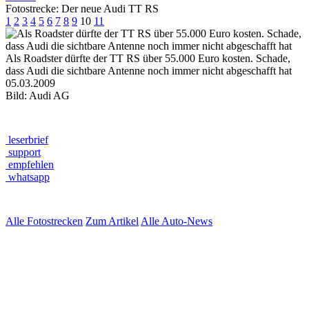
Fotostrecke: Der neue Audi TT RS
1
2
3
4
5
6
7
8
9
10
11
Als Roadster dürfte der TT RS über 55.000 Euro kosten. Schade,
dass Audi die sichtbare Antenne noch immer nicht abgeschafft hat
05.03.2009
Bild: Audi AG
leserbrief
support
empfehlen
whatsapp
Alle Fotostrecken
Zum Artikel
Alle Auto-News