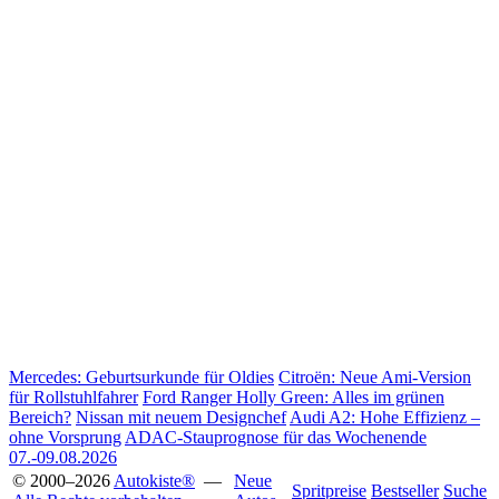
Mercedes: Geburtsurkunde für Oldies
Citroën: Neue Ami-Version
für Rollstuhlfahrer
Ford Ranger Holly Green: Alles im grünen
Bereich?
Nissan mit neuem Designchef
Audi A2: Hohe Effizienz –
ohne Vorsprung
ADAC-Stauprognose für das Wochenende
07.-09.08.2026
© 2000–2026
Autokiste®
—
Neue
Spritpreise
Bestseller
Suche