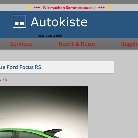
+++ Wir machen Sommerpause :) +++
Zur Startseite
Services
Recht & Reise
Begehr
ue Ford Focus RS
6
7
8