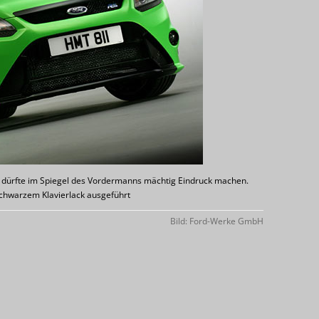
d dürfte im Spiegel des Vordermanns mächtig Eindruck machen.
 schwarzem Klavierlack ausgeführt
Bild: Ford-Werke GmbH