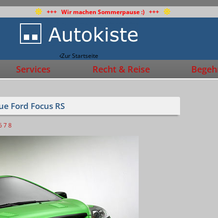
+++ Wir machen Sommerpause :) +++
Zur Startseite
Services
Recht & Reise
Begehr
ue Ford Focus RS
6
7
8