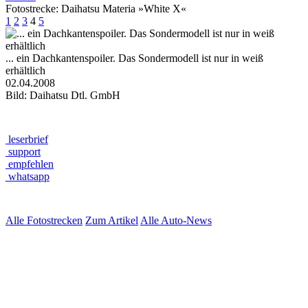
Fotostrecke: Daihatsu Materia »White X«
1
2
3
4
5
... ein Dachkantenspoiler. Das Sondermodell ist nur in weiß
erhältlich
02.04.2008
Bild: Daihatsu Dtl. GmbH
leserbrief
support
empfehlen
whatsapp
Alle Fotostrecken
Zum Artikel
Alle Auto-News