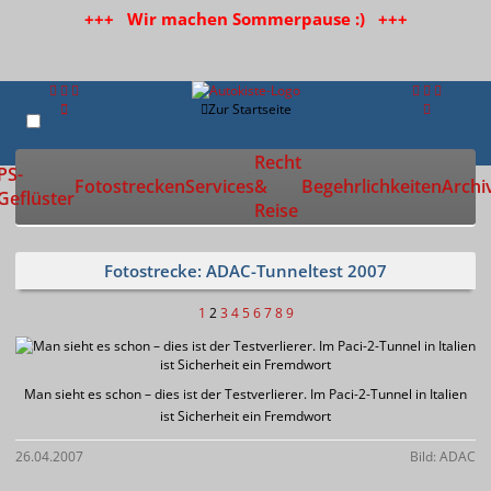
+++ Wir machen Sommerpause :) +++
Zur Startseite
Recht
PS-
Fotostrecken
Services
&
Begehrlichkeiten
Archi
Geflüster
Reise
Fotostrecke: ADAC-Tunneltest 2007
1
2
3
4
5
6
7
8
9
Man sieht es schon – dies ist der Testverlierer. Im Paci-2-Tunnel in Italien
ist Sicherheit ein Fremdwort
26.04.2007
Bild: ADAC