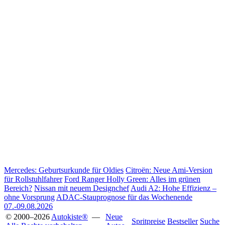
Mercedes: Geburtsurkunde für Oldies
Citroën: Neue Ami-Version
für Rollstuhlfahrer
Ford Ranger Holly Green: Alles im grünen
Bereich?
Nissan mit neuem Designchef
Audi A2: Hohe Effizienz –
ohne Vorsprung
ADAC-Stauprognose für das Wochenende
07.-09.08.2026
© 2000–2026
Autokiste®
—
Neue
Spritpreise
Bestseller
Suche