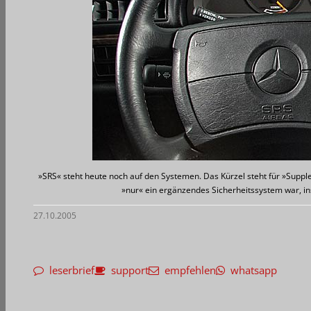
»SRS« steht heute noch auf den Systemen. Das Kürzel steht für »Suppl
»nur« ein ergänzendes Sicherheitssystem war, i
27.10.2005
leserbrief
support
empfehlen
whatsapp