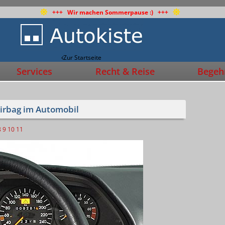
+++ Wir machen Sommerpause :) +++
Zur Startseite
Services
Recht & Reise
Begehr
Airbag im Automobil
8
9
10
11