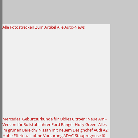
Alle Fotostrecken
Zum Artikel
Alle Auto-News
Mercedes: Geburtsurkunde für Oldies
Citroën: Neue Ami-
Version für Rollstuhlfahrer
Ford Ranger Holly Green: Alles
im grünen Bereich?
Nissan mit neuem Designchef
Audi A2:
Hohe Effizienz – ohne Vorsprung
ADAC-Stauprognose für