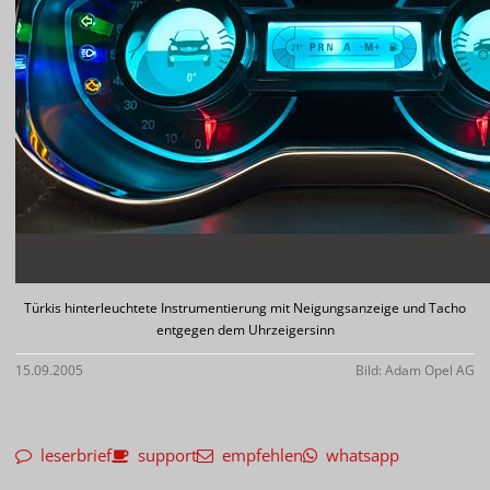
Türkis hinterleuchtete Instrumentierung mit Neigungsanzeige und Tacho
entgegen dem Uhrzeigersinn
15.09.2005
Bild: Adam Opel AG
leserbrief
support
empfehlen
whatsapp