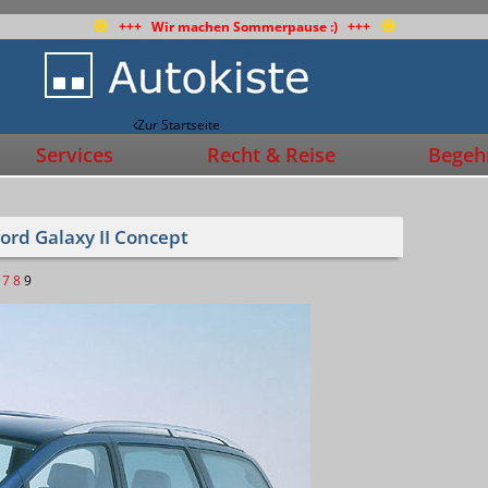
+++ Wir machen Sommerpause :) +++
Zur Startseite
Services
Recht & Reise
Begehr
Ford Galaxy II Concept
7
8
9