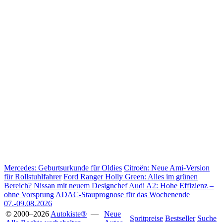
Mercedes: Geburtsurkunde für Oldies
Citroën: Neue Ami-Version
für Rollstuhlfahrer
Ford Ranger Holly Green: Alles im grünen
Bereich?
Nissan mit neuem Designchef
Audi A2: Hohe Effizienz –
ohne Vorsprung
ADAC-Stauprognose für das Wochenende
07.-09.08.2026
© 2000–2026
Autokiste®
—
Neue
Spritpreise
Bestseller
Suche