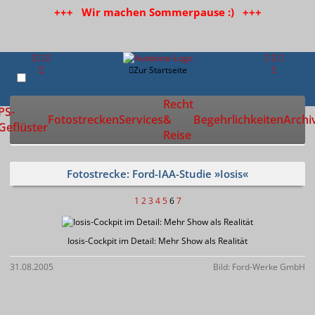
+++ Wir machen Sommerpause :) +++
Zur Startseite
Recht
PS-
Fotostrecken
Services
&
Begehrlichkeiten
Archi
Geflüster
Reise
Fotostrecke: Ford-IAA-Studie »Iosis«
1
2
3
4
5
6
7
Iosis-Cockpit im Detail: Mehr Show als Realität
31.08.2005
Bild: Ford-Werke GmbH