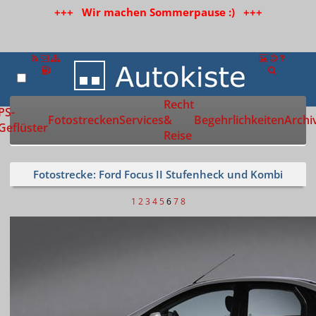
+++ Wir machen Sommerpause :) +++
Recht
Zur Startseite
PS-
Fotostrecken
Services
&
Begehrlichkeiten
Archi
Geflüster
Reise
Fotostrecke: Ford Focus II Stufenheck und Kombi
1
2
3
4
5
6
7
8