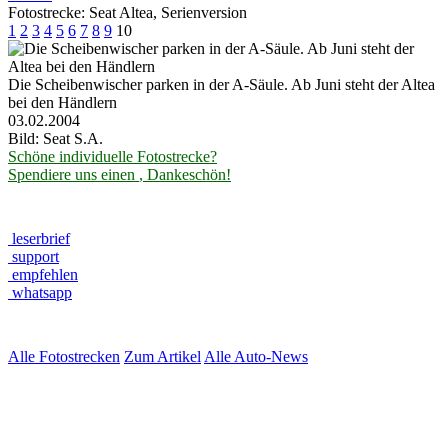
Fotostrecke: Seat Altea, Serienversion
1
2
3
4
5
6
7
8
9
10
Die Scheibenwischer parken in der A-Säule. Ab Juni steht der Altea
bei den Händlern
03.02.2004
Bild: Seat S.A.
Schöne individuelle Fotostrecke?
Spendiere uns einen
, Dankeschön!
leserbrief
support
empfehlen
whatsapp
Alle Fotostrecken
Zum Artikel
Alle Auto-News