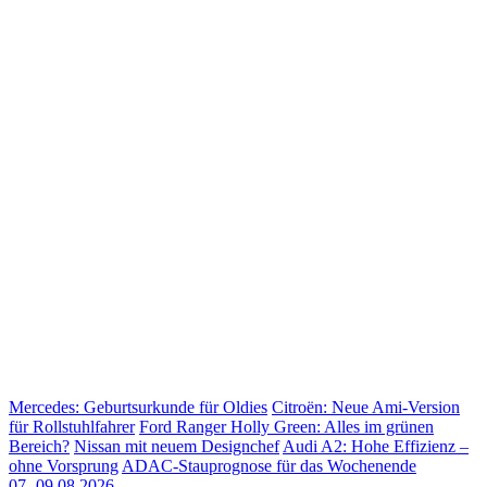
Mercedes: Geburtsurkunde für Oldies
Citroën: Neue Ami-Version
für Rollstuhlfahrer
Ford Ranger Holly Green: Alles im grünen
Bereich?
Nissan mit neuem Designchef
Audi A2: Hohe Effizienz –
ohne Vorsprung
ADAC-Stauprognose für das Wochenende
07.-09.08.2026