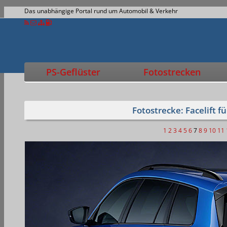
Das unabhängige Portal rund um Automobil & Verkehr
PS-Geflüster
Fotostrecken
Fotostrecke: Facelift 
1
2
3
4
5
6
7
8
9
10
11