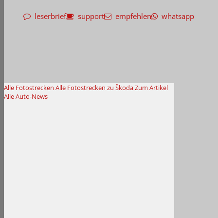
leserbrief
support
empfehlen
whatsapp
Alle Fotostrecken
Alle Fotostrecken zu Škoda
Zum Artikel
Alle Auto-News