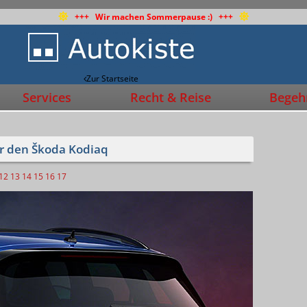
+++ Wir machen Sommerpause :) +++
Zur Startseite
Services
Recht & Reise
Begehr
für den Škoda Kodiaq
12
13
14
15
16
17