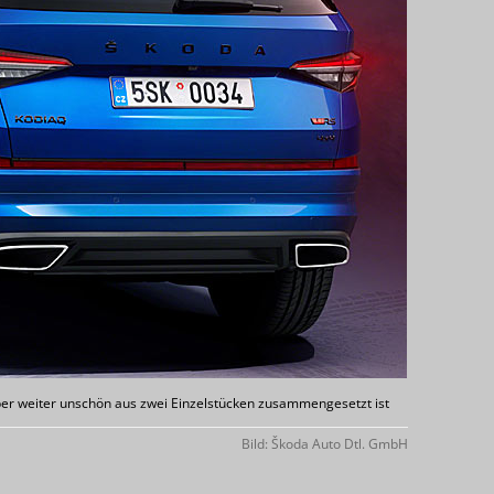
ber weiter unschön aus zwei Einzelstücken zusammengesetzt ist
Bild: Škoda Auto Dtl. GmbH