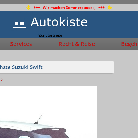
+++ Wir machen Sommerpause :) +++
Zur Startseite
Services
Recht & Reise
Begehr
hste Suzuki Swift
5