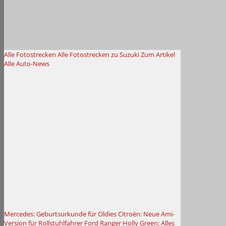
Alle Fotostrecken
Alle Fotostrecken zu Suzuki
Zum Artikel
Alle Auto-News
Mercedes: Geburtsurkunde für Oldies
Citroën: Neue Ami-
Version für Rollstuhlfahrer
Ford Ranger Holly Green: Alles