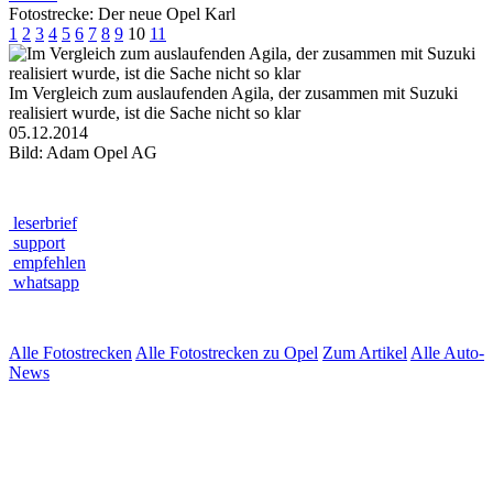
Fotostrecke: Der neue Opel Karl
1
2
3
4
5
6
7
8
9
10
11
Im Vergleich zum auslaufenden Agila, der zusammen mit Suzuki
realisiert wurde, ist die Sache nicht so klar
05.12.2014
Bild: Adam Opel AG
leserbrief
support
empfehlen
whatsapp
Alle Fotostrecken
Alle Fotostrecken zu Opel
Zum Artikel
Alle Auto-
News