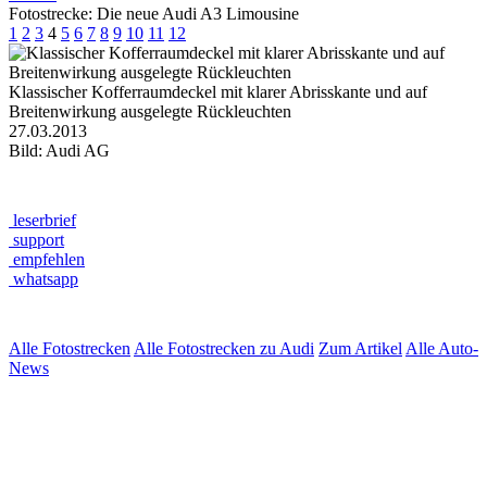
Fotostrecke: Die neue Audi A3 Limousine
1
2
3
4
5
6
7
8
9
10
11
12
Klassischer Kofferraumdeckel mit klarer Abrisskante und auf
Breitenwirkung ausgelegte Rückleuchten
27.03.2013
Bild: Audi AG
leserbrief
support
empfehlen
whatsapp
Alle Fotostrecken
Alle Fotostrecken zu Audi
Zum Artikel
Alle Auto-
News