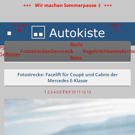
+++ Wir machen Sommerpause :) +++
Recht
Zur Startseite
PS-
Fotostrecken
Services
&
Begehrlichkeiten
Archi
Geflüster
Reise
Fotostrecke: Facelift für Coupé und Cabrio der
Mercedes E-Klasse
1
2
3
4
5
6
7
8
9
10
11
12
13