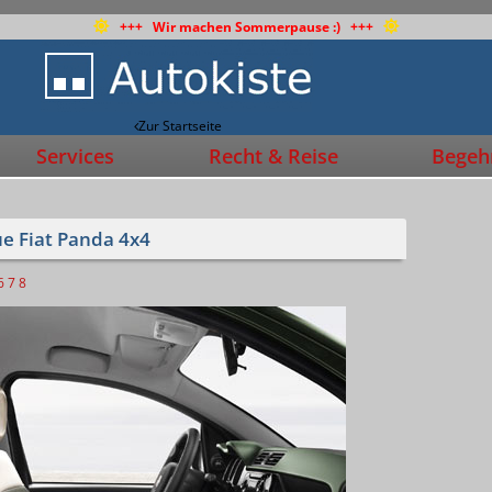
+++ Wir machen Sommerpause :) +++
Zur Startseite
Services
Recht & Reise
Begehr
ue Fiat Panda 4x4
6
7
8