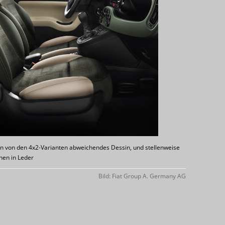
 ein von den 4x2-Varianten abweichendes Dessin, und stellenweise
onen in Leder
Bild: Fiat Group A. Germany AG