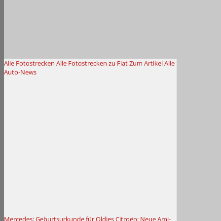
Alle Fotostrecken
Alle Fotostrecken zu Fiat
Zum Artikel
Alle
Auto-News
Mercedes: Geburtsurkunde für Oldies
Citroën: Neue Ami-