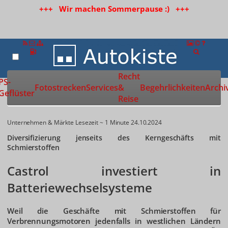
+++ Wir machen Sommerpause :) +++
Recht
Zur Startseite
PS-
Fotostrecken
Services
&
Begehrlichkeiten
Archi
Geflüster
Reise
Unternehmen & Märkte
Lesezeit ~ 1 Minute
24.10.2024
Diversifizierung jenseits des Kerngeschäfts mit
Schmierstoffen
Castrol investiert in
Batteriewechselsysteme
Weil die Geschäfte mit Schmierstoffen für
Verbrennungsmotoren jedenfalls in westlichen Ländern