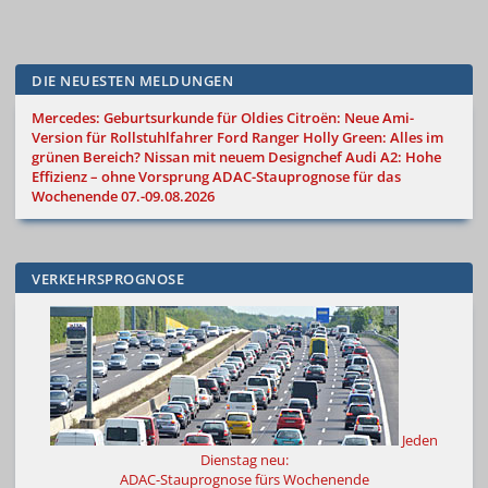
DIE NEUESTEN MELDUNGEN
Mercedes: Geburtsurkunde für Oldies
Citroën: Neue Ami-
Version für Rollstuhlfahrer
Ford Ranger Holly Green: Alles im
grünen Bereich?
Nissan mit neuem Designchef
Audi A2: Hohe
Effizienz – ohne Vorsprung
ADAC-Stauprognose für das
Wochenende 07.-09.08.2026
VERKEHRSPROGNOSE
Jeden
Dienstag neu:
ADAC-Stauprognose fürs Wochenende