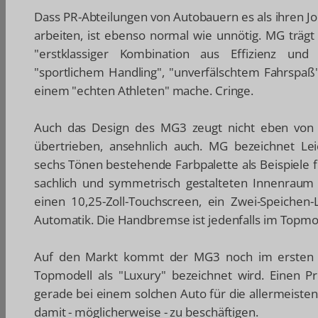
Dass PR-Abteilungen von Autobauern es als ihren J
arbeiten, ist ebenso normal wie unnötig. MG trägt
"erstklassiger Kombination aus Effizienz und 
"sportlichem Handling", "unverfälschtem Fahrspa
einem "echten Athleten" mache. Cringe.
Auch das Design des MG3 zeugt nicht eben von 
übertrieben, ansehnlich auch. MG bezeichnet Lei
sechs Tönen bestehende Farbpalette als Beispiele f
sachlich und symmetrisch gestalteten Innenraum f
einen 10,25-Zoll-Touchscreen, ein Zwei-Speichen
Automatik. Die Handbremse ist jedenfalls im Topmod
Auf den Markt kommt der MG3 noch im ersten Hal
Topmodell als "Luxury" bezeichnet wird. Einen P
gerade bei einem solchen Auto für die allermeisten
damit - möglicherweise - zu beschäftigen.