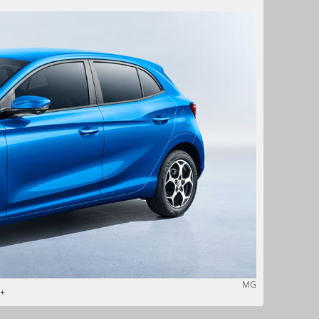
MG
d+