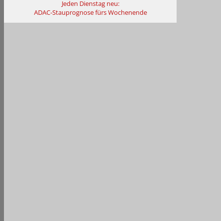
Jeden Dienstag neu:
ADAC-Stauprognose fürs Wochenende