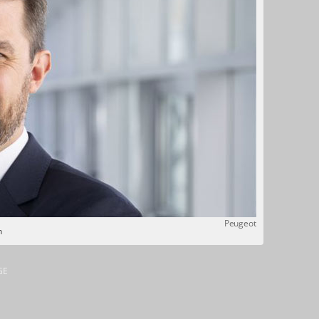
Peugeot
n
GE