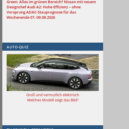
Green: Alles im grünen Bereich?
Nissan mit neuem
Designchef
Audi A2: Hohe Effizienz – ohne
Vorsprung
ADAC-Stauprognose für das
Wochenende 07.-09.08.2026
AUTO-QUIZ
Groß und vermutlich elektrisch
Welches Modell zeigt das Bild?