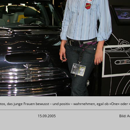
utos, das junge Frauen bewusst – und positiv – wahrnehmen, egal ob »One« oder
15.09.2005
Bild: 