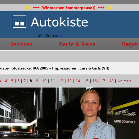
+++ Wir machen Sommerpause :) +++
Zur Startseite
Services
Recht & Reise
Begehr
iste-Fotostrecke: IAA 2005 – Impressionen, Cars & Girls (VII)
3
|
4
|
5
|
6
|
7
|
8
|
9
|
10
|
11
|
12
|
13
|
14
|
15
|
16
|
17
|
18
|
weiter »