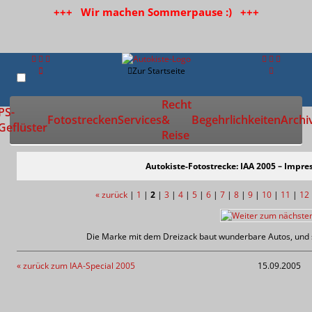
+++ Wir machen Sommerpause :) +++
Zur Startseite
Recht
PS-
Fotostrecken
Services
&
Begehrlichkeiten
Archi
Geflüster
Reise
Autokiste-Fotostrecke: IAA 2005 – Impress
« zurück
|
1
|
2
|
3
|
4
|
5
|
6
|
7
|
8
|
9
|
10
|
11
|
12
Die Marke mit dem Dreizack baut wunderbare Autos, und s
« zurück zum IAA-Special 2005
15.09.2005